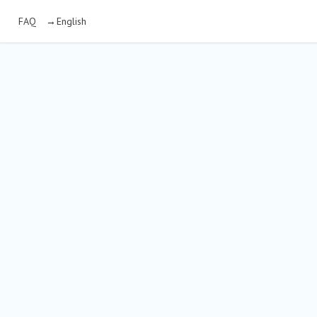
OCIAL IMPACT AWARD DEUTSCHLAND
FAQ
English
Direkt
zum
Inhalt